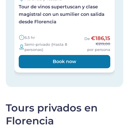
Tour de vinos supertuscan y clase
T
magistral con un sumilier con salida
e
desde Florencia
6.5 hr
€186,15
De
€219,00
Semi-privado (Hasta 8
personas)
por persona
Book now
Tours privados en
Florencia