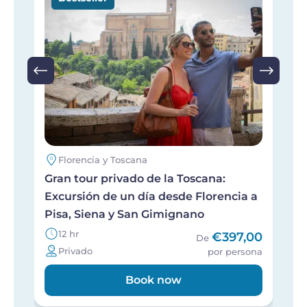
Florencia y Toscana
Gran tour privado de la Toscana:
T
Excursión de un día desde Florencia a
u
Pisa, Siena y San Gimignano
12 hr
€397,00
De
Privado
por persona
Book now