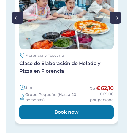
Florencia y Toscana
Clase de Elaboración de Helado y
B
Pizza en Florencia
i
3 hr
€62,10
De
€69,00
Grupo Pequeño (Hasta 20
personas)
por persona
Book now