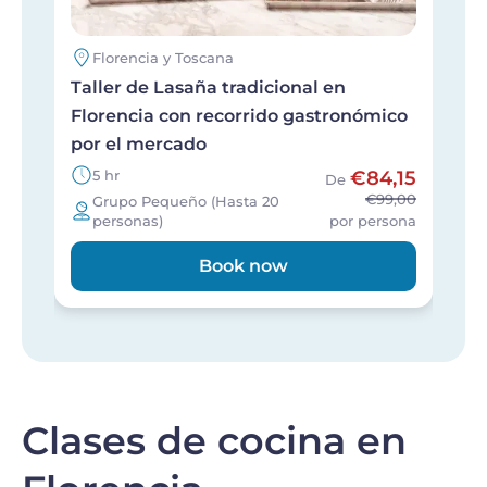
Florencia y Toscana
Taller de Lasaña tradicional en
T
Florencia con recorrido gastronómico
e
por el mercado
5 hr
€84,15
De
€99,00
Grupo Pequeño (Hasta 20
personas)
por persona
Book now
Clases de cocina en