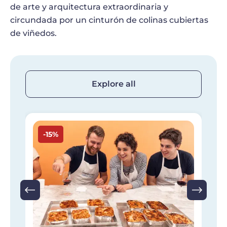
de arte y arquitectura extraordinaria y
circundada por un cinturón de colinas cubiertas
de viñedos.
Explore all
Imagen
I
-15%