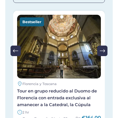
Imagen
I
Bestseller
Florencia y Toscana
Tour en grupo reducido al Duomo de
T
Florencia con entrada exclusiva al
d
amanecer a la Catedral, la Cúpula
2 hr
€164,00