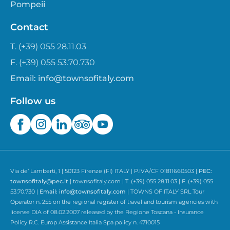
Pompeii
Contact
T. (+39) 055 28.11.03
F. (+39) 055 53.70.730
Email:
info@townsofitaly.com
Follow us
Via de’ Lamberti, 1 | 50123 Firenze (FI) ITALY | P.IVA/CF 01811660503 |
PEC:
townsofitaly@pec.it
| townsofitaly.com | T. (+39) 055 28.11.03 | F. (+39) 055
53.70.730 |
Email:
info@townsofitaly.com
| TOWNS OF ITALY SRL Tour
Operator n. 255 on the regional register of travel and tourism agencies with
license DIA of 08.02.2007 released by the Regione Toscana - Insurance
Policy R.C. Europ Assistance Italia Spa policy n. 4710015