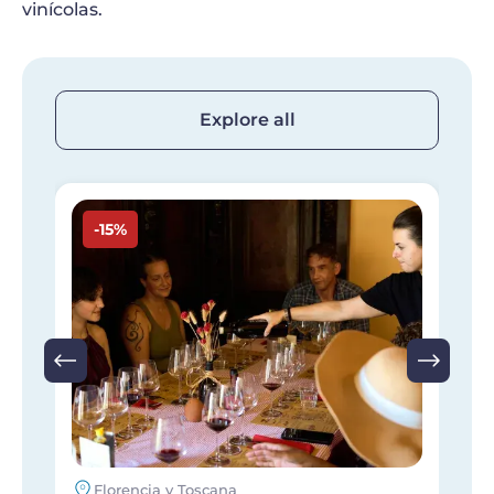
vinícolas.
Explore all
Imagen
I
-15%
Florencia y Toscana