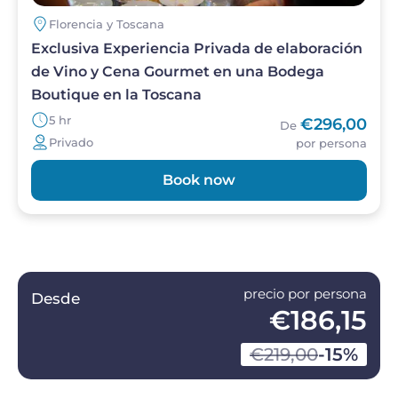
Florencia y Toscana
Exclusiva Experiencia Privada de elaboración
de Vino y Cena Gourmet en una Bodega
Boutique en la Toscana
5 hr
€296,00
De
Privado
por persona
Book now
precio por persona
Desde
€186,15
€219,00
-15%