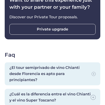
Want to share this experience just
with your partner or your family?
Discover our Private Tour proposals.
Private upgrade
Faq
¿El tour semiprivado de vino Chianti
desde Florencia es apto para
principiantes?
Si' — el tour esta' especificamente disenado
¿Cuál es la diferencia entre el vino Chianti
para ser accesible y disfrutable para
y el vino Super Toscano?
hue'spedes sin conocimientos previos de