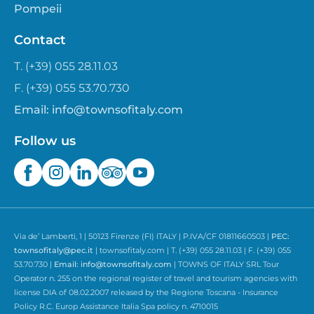
Pompeii
Contact
T. (+39) 055 28.11.03
F. (+39) 055 53.70.730
Email:
info@townsofitaly.com
Follow us
Via de’ Lamberti, 1 | 50123 Firenze (FI) ITALY | P.IVA/CF 01811660503 |
PEC:
townsofitaly@pec.it
| townsofitaly.com | T. (+39) 055 28.11.03 | F. (+39) 055
53.70.730 |
Email:
info@townsofitaly.com
| TOWNS OF ITALY SRL Tour
Operator n. 255 on the regional register of travel and tourism agencies with
license DIA of 08.02.2007 released by the Regione Toscana - Insurance
Policy R.C. Europ Assistance Italia Spa policy n. 4710015