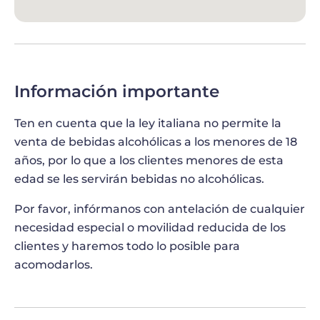
VISITA TRES BODEGAS SITUADAS EN LAS
COLINAS DE LOS ALREDEDORES DE
FLORENCIA
¿Quieres visitar las mejores bodegas de la
Toscana? ¡Nosotros te llevaremos allí! En este tour
Información importante
visitaremos tres de ellas, y todas son líderes en la
industria del vino desde hace cientos de años. Las
Ten en cuenta que la ley italiana no permite la
dos primeras son bodegas más grandes, y podrás
venta de bebidas alcohólicas a los menores de 18
explorar las bodegas y degustar sus vinos
años, por lo que a los clientes menores de esta
acompañado por un sumiller que te contará todo
edad se les servirán bebidas no alcohólicas.
lo que quiera saber sobre su producción. También
Por favor, infórmanos con antelación de cualquier
podrán explicarte cómo distinguir la acidez y los
necesidad especial o movilidad reducida de los
aromas, olores y sabores de las diferentes uvas
clientes y haremos todo lo posible para
que se cultivan en la Toscana.
acomodarlos.
VISITA UNA ÚLTIMA BODEGA TOSCANA Y
DISFRUTA DE UNA COMIDA GOURMET