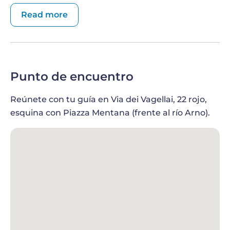
cada bodega y un almuerzo tradicional!
Read more
DESCUBRE LOS RENOMBRADOS VINOS
SUPERTUSCAN
Los vinos supertuscan son la quintaesencia de la
Punto de encuentro
Toscana. Algunos de los mejores vinos del mundo
proceden de las colinas del Chianti, en el corazón
Reúnete con tu guía en Via dei Vagellai, 22 rojo,
de la Toscana, debido a su hermoso clima y su rico
esquina con Piazza Mentana (frente al río Arno).
suelo. En tu viaje de Florencia a la Toscana,
descubrirá los supertuscan, unos vinos que
pueden elaborarse con cualquier variedad de uva,
ya sea mezclada o pura. Estos magníficos vinos
suelen llevar la firma del productor y son tan
preciados que es difícil encontrarlos fuera de la
última añada, y mucho más difícil poder
degustarlos.