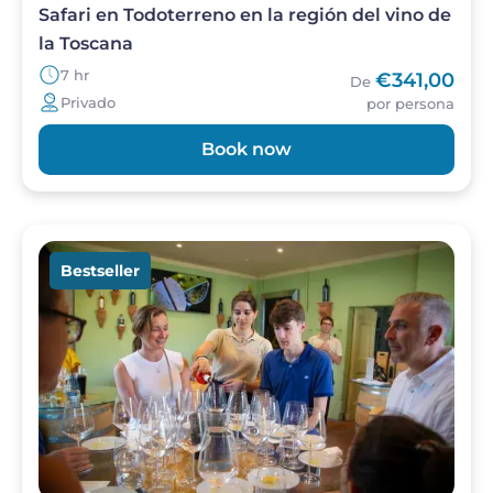
parte de lo que hace que una visita sea
Safari en Todoterreno en la región del vino de
genuinamente memorable.
la Toscana
7 hr
€341,00
De
Privado
por persona
Book now
Imagen
Bestseller