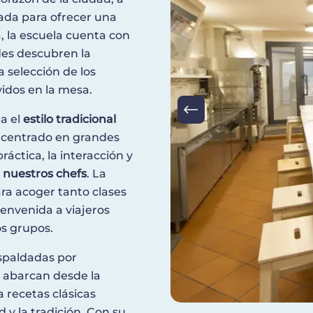
ada para ofrecer una
, la escuela cuenta con
des descubren la
 selección de los
vidos en la mesa.
a el
estilo tradicional
 centrado en grandes
áctica, la interacción y
a
nuestros chefs
. La
ra acoger tanto clases
envenida a viajeros
os grupos.
spaldadas por
s abarcan desde la
a recetas clásicas
d y la tradición. Con su