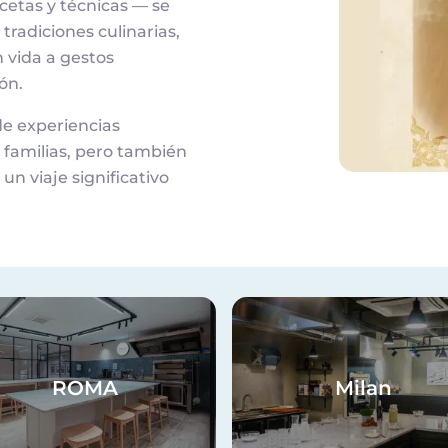
cetas y técnicas — se
tradiciones culinarias,
 vida a gestos
ón.
de experiencias
 familias, pero también
un viaje significativo
en
Imagen
ROMA
Milan