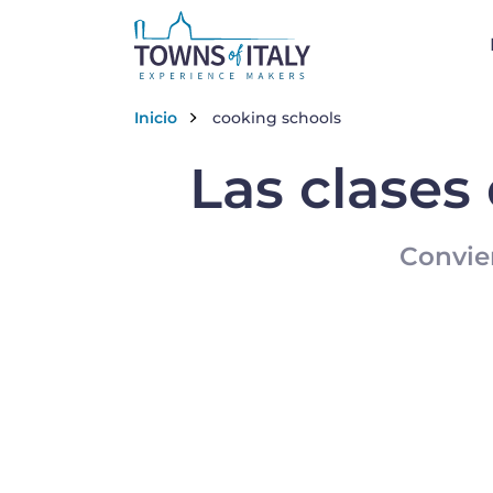
Skip to main content
Breadcrumb
Inicio
cooking schools
Las clases 
Convier