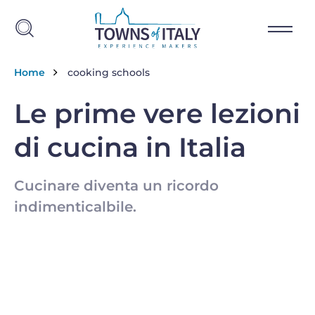
Salta al contenuto principale
Briciole di pane
Home
cooking schools
Le prime vere lezioni
di cucina in Italia
Cucinare diventa un ricordo
indimenticalbile.