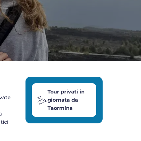
Tour privati in
ivate
giornata da
Taormina
ù
tici