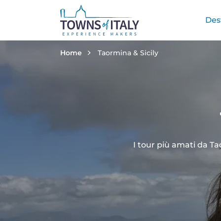
Na
Des
Salta al contenuto principale
Briciole di pane
Home
Taormina & Sicily
I tour più amati da Tao