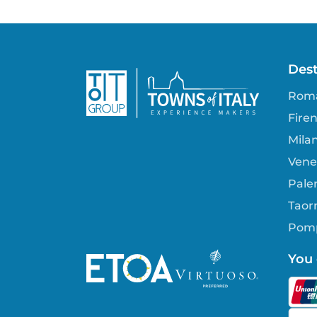
Dest
Rom
Fire
Mila
Vene
Paler
Taorm
Pomp
You 