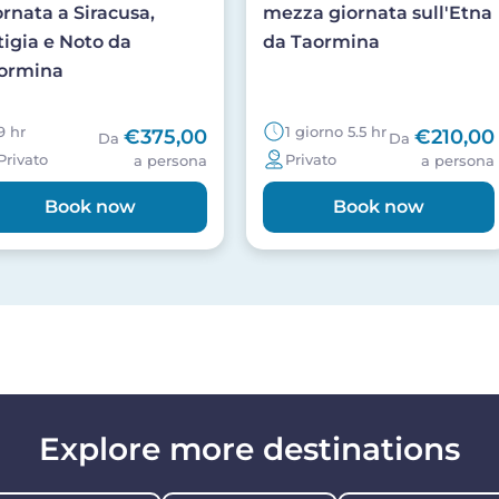
ornata a Siracusa,
mezza giornata sull'Etna
tigia e Noto da
da Taormina
ormina
9 hr
1 giorno 5.5 hr
€375,00
€210,00
Da
Da
Privato
Privato
a persona
a persona
Book now
Book now
Explore more destinations