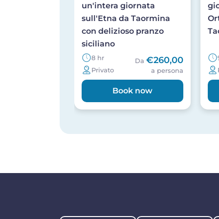
un'intera giornata
gi
sull'Etna da Taormina
Or
con delizioso pranzo
Ta
siciliano
8 hr
€260,00
Da
Privato
a persona
Book now