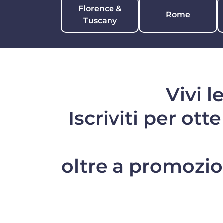
Florence &
Rome
Tuscany
Vivi l
Iscriviti per ott
oltre a promozion