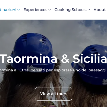
vigazione principale
tinazioni
Experiences
Cooking Schools
About
Taormina & Sicili
rmina all’Etna, pensati per esplorare uno dei paesaggi pi
View all tours