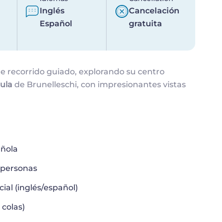
Inglés
Cancelación
Español
gratuita
te recorrido guiado, explorando su centro
pula
de Brunelleschi, con impresionantes vistas
añola
 personas
cial (inglés/español)
 colas)