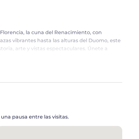
lorencia, la cuna del Renacimiento, con
azas vibrantes hasta las alturas del Duomo, este
oria, arte y vistas espectaculares. Únete a
ble de los monumentos más icónicos de la ciudad,
encia cultural y arquitectónica de Florencia.
O DE FLORENCIA CON NUESTRO GUÍA
iado por los monumentos más emblemáticos de
la Signoria
, una plaza llena de historia y
 entre ellas una réplica del David de Miguel
una pausa entre las visitas.
ia del Porcellino"
, donde se encuentra la
la tradición, trae buena suerte.