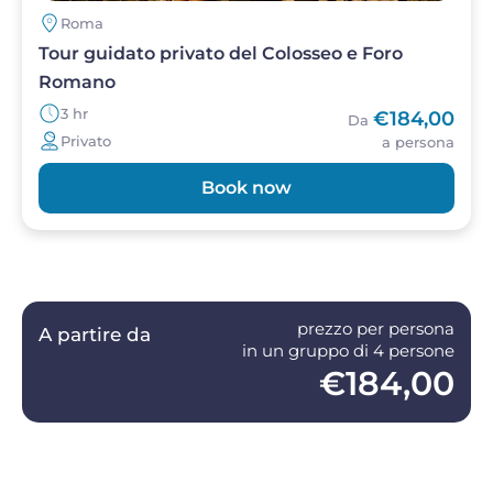
Roma
Tour guidato privato del Colosseo e Foro
Romano
3 hr
€184,00
Da
Privato
a persona
Book now
prezzo per persona
A partire da
in un gruppo di 4 persone
€184,00