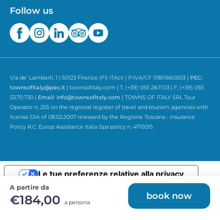
Follow us
Via de’ Lamberti, 1 | 50123 Firenze (FI) ITALY | P.IVA/CF 01811660503 |
PEC:
townsofitaly@pec.it
| townsofitaly.com | T. (+39) 055 28.11.03 | F. (+39) 055
53.70.730 |
Email:
info@townsofitaly.com
| TOWNS OF ITALY SRL Tour
Operator n. 255 on the regional register of travel and tourism agencies with
license DIA of 08.02.2007 released by the Regione Toscana - Insurance
Policy R.C. Europ Assistance Italia Spa policy n. 4710015
Le tue preferenze relative alla privacy
A partire da
Informativa sulla raccolta
book now
€184,00
a persona