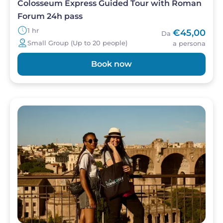
Colosseum Express Guided Tour with Roman
Forum 24h pass
1 hr
€45,00
Da
Small Group (Up to 20 people)
a persona
Book now
Image