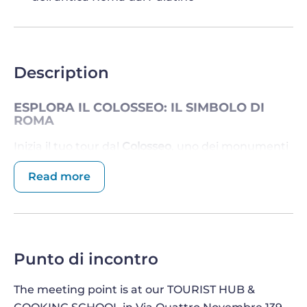
Description
ESPLORA IL COLOSSEO: IL SIMBOLO DI
ROMA
Inizia il tuo tour dal
Colosseo
, uno dei monumenti
più famosi al mondo.
Read more
Passeggiando tra gli antichi corridoi di questa
straordinaria struttura, la tua guida ti racconterà
le storie dei combattimenti tra gladiatori, la
grandezza dell’Impero Romano e le incredibili
Punto di incontro
tecniche ingegneristiche che hanno reso il
Colosseo simbolo del potere di Roma.
The meeting point is at our TOURIST HUB &