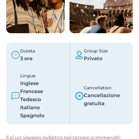
Durata
Group Size
3 ore
Privato
Lingue
Inglese
Cancellation
Francese
Cancellazione
Tedesco
gratuita
Italiano
Spagnolo
Fai un viaggio indietro nel tempo e immergiti