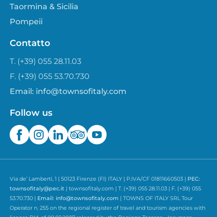
Taormina & Sicilia
Pompeii
Contatto
T. (+39) 055 28.11.03
F. (+39) 055 53.70.730
Email:
info@townsofitaly.com
Follow us
Via de’ Lamberti, 1 | 50123 Firenze (FI) ITALY | P.IVA/CF 01811660503 |
PEC:
townsofitaly@pec.it
| townsofitaly.com | T. (+39) 055 28.11.03 | F. (+39) 055
53.70.730 |
Email:
info@townsofitaly.com
| TOWNS OF ITALY SRL Tour
Operator n. 255 on the regional register of travel and tourism agencies with