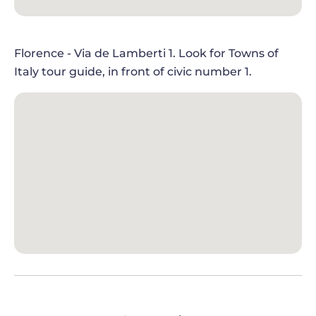
Accedi alla
Cattedrale di Santa Maria del Fiore
con
ingresso prioritario e scopri le meraviglie
architettoniche del simbolo più iconico di Firenze.
Florence - Via de Lamberti 1. Look for Towns of
Ripercorri la sua evoluzione dal XIII al XV secolo e
Italy tour guide, in front of civic number 1.
ammira opere straordinarie come l’orologio di
Paolo Uccello
, gli affreschi del
Vasari
e il coro
marmoreo del
Bandinelli
.
La tua guida condividerà affascinanti racconti
sulla costruzione della cattedrale, la sua storia e il
suo significato simbolico, trasformando la visita in
un autentico viaggio attraverso il patrimonio
spirituale e artistico di Firenze.
SALI SULLA CUPOLA DEL BRUNELLESCHI E
SULLE TERRAZZE DEL DUOMO
Percorri le storiche scalinate che conducono alle
terrazze del Duomo per vivere un’esperienza