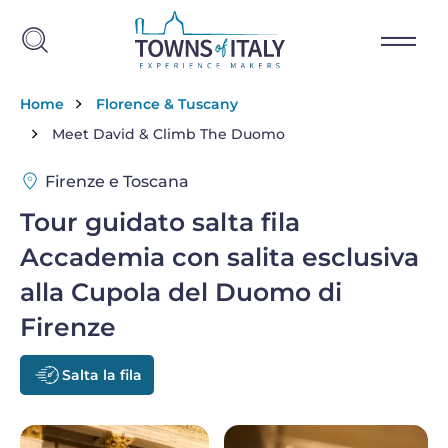
Salta al contenuto principale
Briciole di pane
Home
Florence & Tuscany
Meet David & Climb The Duomo
Firenze e Toscana
Tour guidato salta fila
Accademia con salita esclusiva
alla Cupola del Duomo di
Firenze
Salta la fila