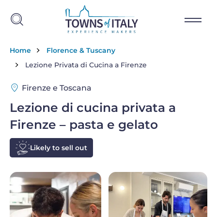
Salta al contenuto principale
Briciole di pane
Home
Florence & Tuscany
Lezione Privata di Cucina a Firenze
Firenze e Toscana
Lezione di cucina privata a
Firenze – pasta e gelato
Likely to sell out