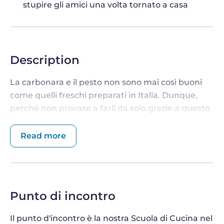
stupire gli amici una volta tornato a casa
Description
La carbonara e il pesto non sono mai così buoni
come quelli freschi preparati in Italia. Dunque,
perché non provare a farli da solo grazie a questo
corso di cucina? Il corso è condotto da chef
professionisti locali, in modo da avere la certezza
Read more
di imparare dai migliori. Riceverete anche un
ricordo da portare a casa!
SCOPRI TUTTO QUELLO CHE C’È DA
SAPERE SUL PIATTO PIÙ FAMOSO D’ITALIA
Punto di incontro
Pasta è sinonimo di Italia e questo
immersivo
Il punto d'incontro è la nostra Scuola di Cucina nel