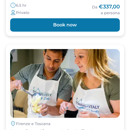
6.5 hr
€337,00
Da
Privato
a persona
Book now
Image
Firenze e Toscana