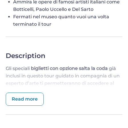
Ammira le opere di famosi artisti italiani come
Botticelli, Paolo Uccello e Del Sarto
Fermati nel museo quanto vuoi una volta
terminato il tour
Description
Gli speciali
biglietti con opzione salta la coda
già
inclusi in questo tour guidato in compagnia di un
esperto d’arte ti permetteranno di accedere al
Museo evitando lunghe code all’ingresso e
scoprire i suoi innumerevoli capolavori, così come
Read more
una delle statue più celebri al mondo: il
David di
Michelangelo
.
SALTA LA FILA PER VISITARE LA GALLERIA