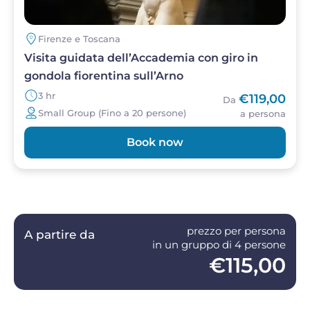
Firenze e Toscana
Visita guidata dell’Accademia con giro in
gondola fiorentina sull’Arno
3 hr
€119,00
Da
Small Group (Fino a 20 persone)
a persona
Book now
prezzo per persona
A partire da
in un gruppo di 4 persone
€115,00