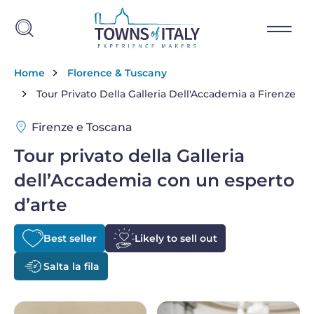
Salta al contenuto principale
Briciole di pane
Home
Florence & Tuscany
Tour Privato Della Galleria Dell'Accademia a Firenze
Firenze e Toscana
Tour privato della Galleria
dell’Accademia con un esperto
d’arte
Best seller
Likely to sell out
Salta la fila