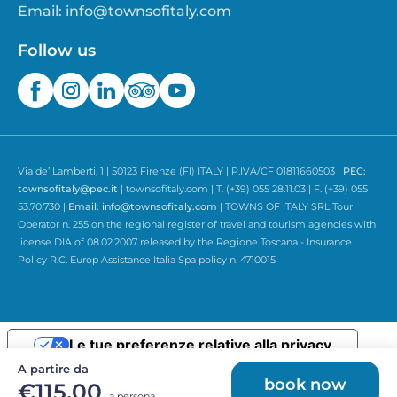
Email:
info@townsofitaly.com
Follow us
Via de’ Lamberti, 1 | 50123 Firenze (FI) ITALY | P.IVA/CF 01811660503 |
PEC:
townsofitaly@pec.it
| townsofitaly.com | T. (+39) 055 28.11.03 | F. (+39) 055
53.70.730 |
Email:
info@townsofitaly.com
| TOWNS OF ITALY SRL Tour
Operator n. 255 on the regional register of travel and tourism agencies with
license DIA of 08.02.2007 released by the Regione Toscana - Insurance
Policy R.C. Europ Assistance Italia Spa policy n. 4710015
Le tue preferenze relative alla privacy
A partire da
Informativa sulla raccolta
book now
€115,00
a persona