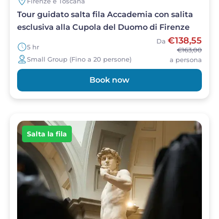
Firenze e Toscana
Tour guidato salta fila Accademia con salita
esclusiva alla Cupola del Duomo di Firenze
€138,55
Da
5 hr
€163,00
Small Group (Fino a 20 persone)
a persona
Book now
Image
Salta la fila