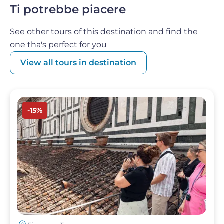
Ti potrebbe piacere
molti altri. Una volta terminata la masterclass,
potrete rimanere nel museo per tutto il tempo
See other tours of this destination and find the
che vorrete!
one tha's perfect for you
View all tours in destination
Image
-15%