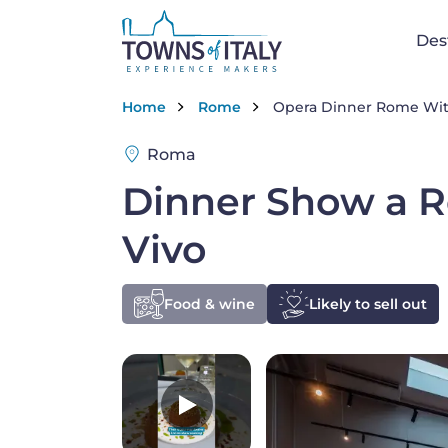
Salta al contenuto principale
Na
Des
Briciole di pane
Home
Rome
Opera Dinner Rome Wit
Roma
Dinner Show a Ro
Vivo
Food & wine
Likely to sell out