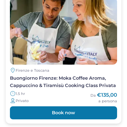
Firenze e Toscana
Buongiorno Firenze: Moka Coffee Aroma,
Cappuccino & Tiramisù Cooking Class Privata
1.5 hr
€135,00
Da
Privato
a persona
Book now