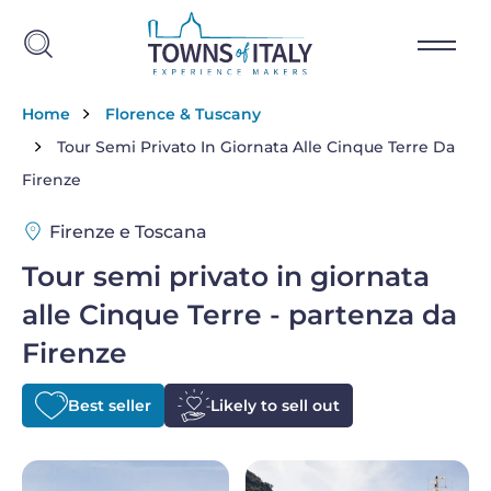
Salta al contenuto principale
Briciole di pane
Home
Florence & Tuscany
Tour Semi Privato In Giornata Alle Cinque Terre Da
Firenze
Firenze e Toscana
Tour semi privato in giornata
alle Cinque Terre - partenza da
Firenze
Best seller
Likely to sell out