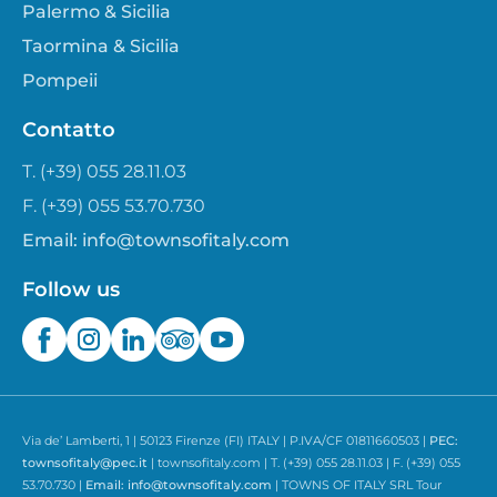
Palermo & Sicilia
Taormina & Sicilia
Pompeii
Contatto
T. (+39) 055 28.11.03
F. (+39) 055 53.70.730
Email:
info@townsofitaly.com
Follow us
Via de’ Lamberti, 1 | 50123 Firenze (FI) ITALY | P.IVA/CF 01811660503 |
PEC:
townsofitaly@pec.it
| townsofitaly.com | T. (+39) 055 28.11.03 | F. (+39) 055
53.70.730 |
Email:
info@townsofitaly.com
| TOWNS OF ITALY SRL Tour