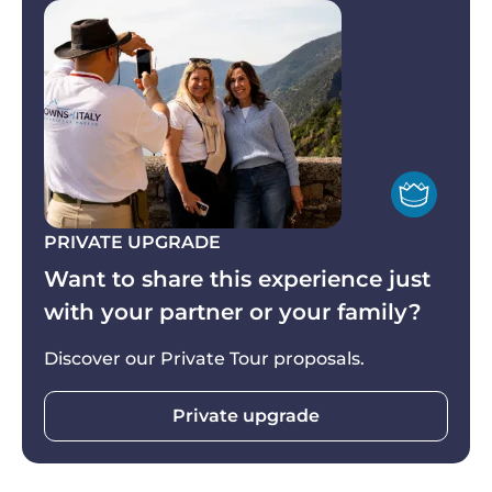
della regione, in un’esperienza che coinvolge tutti
protezione solare.
i sensi, prima di rientrare a Firenze, dopo questo
indimenticabile tour di un giorno alle Cinque
Terre.
PRIVATE UPGRADE
Want to share this experience just
with your partner or your family?
Discover our Private Tour proposals.
Private upgrade