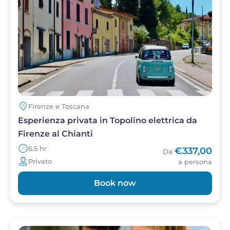
Firenze e Toscana
Esperienza privata in Topolino elettrica da
Firenze al Chianti
6.5 hr
€337,00
Da
Privato
a persona
Book now
Image