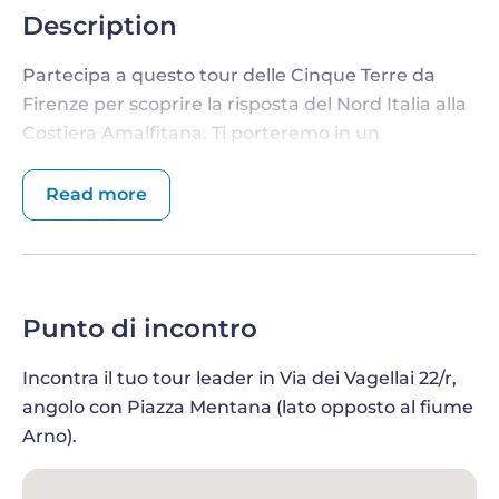
Description
Partecipa a questo tour delle Cinque Terre da
Firenze per scoprire la risposta del Nord Italia alla
Costiera Amalfitana. Ti porteremo in un
meraviglioso viaggio lungo la costa ligure, tra
villaggi pittoreschi, sentieri escursionistici e
Read more
panorami mozzafiato sul Mar Ligure.
CINQUE TERRE IN UN GIORNO DA FIRENZE
Quanto distano le Cinque Terre da Firenze? Solo
Punto di incontro
186 km, circa due ore e mezza in uno dei nostri
comodi minivan climatizzati. Partendo la mattina
Incontra il tuo tour leader in Via dei Vagellai 22/r,
presto dalla Toscana, la tua guida esperta ti
angolo con Piazza Mentana (lato opposto al fiume
accompagnerà ad ammirare i luoghi più belli delle
Arno).
Cinque Terre. La nostra esplorazione completa
includerà la visita di alcuni tra i borghi e i paesaggi