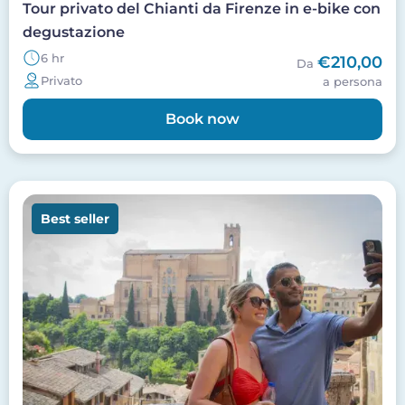
Tour privato del Chianti da Firenze in e-bike con
degustazione
6 hr
€210,00
Da
Privato
a persona
Book now
Image
Best seller