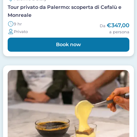
Tour privato da Palermo: scoperta di Cefalù e
Monreale
9 hr
€347,00
Da
Privato
a persona
Book now
Image