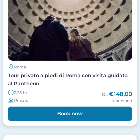
Roma
Tour privato a piedi di Roma con visita guidata
al Pantheon
2.25 hr
€148,00
Da
Privato
a persona
Book now