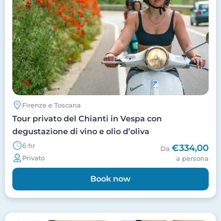
Firenze e Toscana
Tour privato del Chianti in Vespa con
degustazione di vino e olio d’oliva
6 hr
€334,00
Da
Privato
a persona
Book now