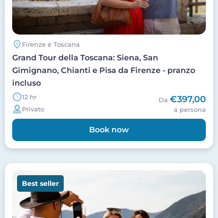
Firenze e Toscana
Grand Tour della Toscana: Siena, San
Gimignano, Chianti e Pisa da Firenze - pranzo
incluso
12 hr
€397,00
Da
Privato
a persona
Book now
Image
Best seller