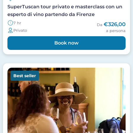
SuperTuscan tour privato e masterclass con un
esperto di vino partendo da Firenze
7 hr
€326,00
Da
Privato
a persona
Book now
Image
Best seller