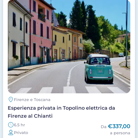
Image
Firenze e Toscana
Esperienza privata in Topolino elettrica da
Firenze al Chianti
6.5 hr
€337,00
Da
Privato
a persona