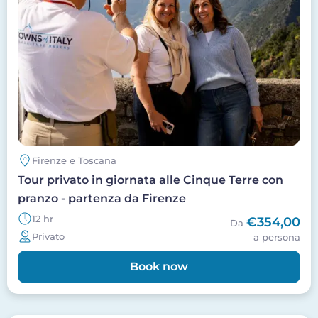
Firenze e Toscana
Tour privato in giornata alle Cinque Terre con
pranzo - partenza da Firenze
12 hr
€354,00
Da
Privato
a persona
Book now