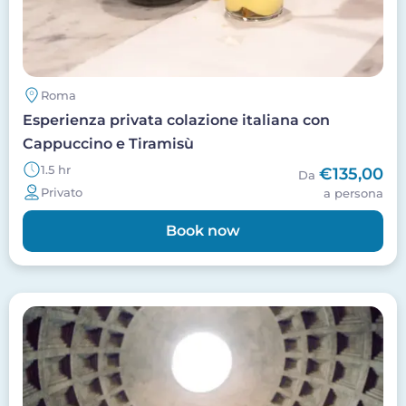
Roma
Esperienza privata colazione italiana con
Cappuccino e Tiramisù
1.5 hr
€135,00
Da
Privato
a persona
Book now
Image