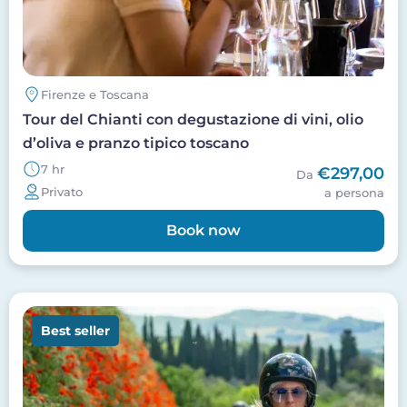
Firenze e Toscana
Tour del Chianti con degustazione di vini, olio
d’oliva e pranzo tipico toscano
7 hr
€297,00
Da
Privato
a persona
Book now
Image
Best seller