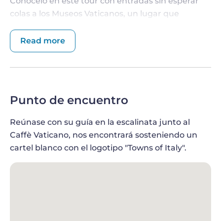
Conócelo en este tour con entradas sin esperar
colas a los Museos Vaticanos, un lugar que
alberga algunas de las obras de arte religioso más
importantes del mundo católico.
Read more
EVITE LAS COLAS CON LA ENTRADA SIN
COLAS AL VATICANO
Elija la hora de inicio que mejor se adapte a su
Punto de encuentro
horario y reúnase con su guía en el centro de
Roma para comenzar la visita. Puede optar por
Reúnase con su guía en la escalinata junto al
una visita de 3 horas a primera hora de la mañana
Caffè Vaticano, nos encontrará sosteniendo un
para ser de los primeros en entrar en el Vaticano,
cartel blanco con el logotipo "Towns of Italy".
o por una visita de 3 horas durante el día,
visitando el lugar histórico que atrae a visitantes
de todo el mundo.
Sus entradas sin colas le permitirán acceder sin
problemas a los Museos Vaticanos, evitando las