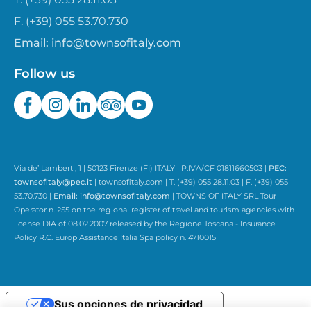
F. (+39) 055 53.70.730
Email:
info@townsofitaly.com
Follow us
Via de’ Lamberti, 1 | 50123 Firenze (FI) ITALY | P.IVA/CF 01811660503 |
PEC:
townsofitaly@pec.it
| townsofitaly.com | T. (+39) 055 28.11.03 | F. (+39) 055
53.70.730 |
Email:
info@townsofitaly.com
| TOWNS OF ITALY SRL Tour
Operator n. 255 on the regional register of travel and tourism agencies with
license DIA of 08.02.2007 released by the Regione Toscana - Insurance
Policy R.C. Europ Assistance Italia Spa policy n. 4710015
Sus opciones de privacidad