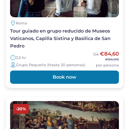
cuenta que el tour del Vaticano por la noche no
incluye la visita de la Basílica de San Pedro y tiene
una duración de 2 horas.
Roma
Tour guiado en grupo reducido de Museos
Vaticanos, Capilla Sixtina y Basílica de San
Pedro
€84,60
De
3.5 hr
€94,00
Grupo Pequeño (Hasta 20 personas)
por persona
Book now
Imagen
-20%