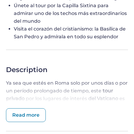
Únete al tour por la Capilla Sixtina para
admirar uno de los techos más extraordinarios
del mundo
Visita el corazón del cristianismo: la Basílica de
San Pedro y admírala en todo su esplendor
Description
Ya sea que estés en Roma solo por unos días o por
un período prolongado de tiempo, este
tour
privado
por los lugares de interés
del Vaticano
es
una oportunidad imperdible para descubrir todo
sobre el estado soberano más pequeño del
Read more
mundo. Por ejemplo, pasea por los largos pasillos
de los
Museos Vaticanos
, que albergan una de las