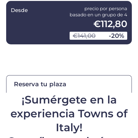
precio por persona
Desde
basado en un grupo de 4
€112,80
€141,00
-20%
Reserva tu plaza
¡Sumérgete en la
experiencia Towns of
Italy!