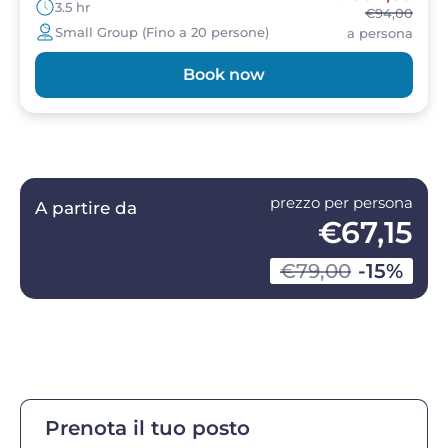
3.5 hr
€94,00
Small Group (Fino a 20 persone)
a persona
Book now
prezzo per persona
A partire da
€67,15
€79,00
-15%
Prenota il tuo posto