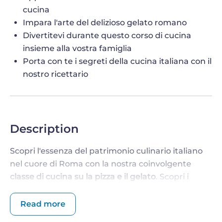
cucina
Impara l'arte del delizioso gelato romano
Divertitevi durante questo corso di cucina
insieme alla vostra famiglia
Porta con te i segreti della cucina italiana con il
nostro ricettario
Description
Scopri l'essenza del patrimonio culinario italiano
nel cuore di Roma con la nostra coinvolgente
classe di cucina su la pizza e il gelato
. Scopri i
segreti per preparare pizza romana autentica e
gelato vellutato sotto la guida di chef esperti.
Read more
Preparati a immergerti in questo viaggio