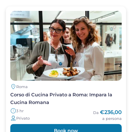
Image
Roma
Corso di Cucina Privato a Roma: Impara la
Cucina Romana
3 hr
€236,00
Da
Privato
a persona
Book now