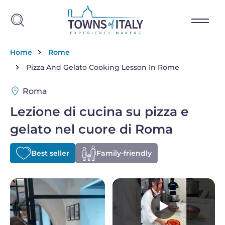
Salta al contenuto principale
Briciole di pane
Home
Rome
Pizza And Gelato Cooking Lesson In Rome
Roma
Lezione di cucina su pizza e
gelato nel cuore di Roma
Best seller
Family-friendly