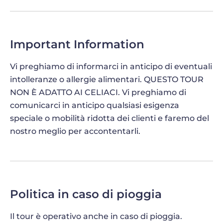
professionale. Ma ciò che imparerai trascende i
confini geografici: le tecniche che acquisirai sono
applicabili sia che tu stia cuocendo in un forno
Important Information
professionale che nel tuo, garantendo che i sapori
dell'Italia possano essere gustati ovunque tu sia
Vi preghiamo di informarci in anticipo di eventuali
nel mondo. Dopo questa lezione di cucina nel
intolleranze o allergie alimentari. QUESTO TOUR
cuore di Roma, sarai in grado di condividere il
NON È ADATTO AI CELIACI. Vi preghiamo di
delizioso gusto di Roma con la tua famiglia e i tuoi
comunicarci in anticipo qualsiasi esigenza
amici una volta tornato a casa!
speciale o mobilità ridotta dei clienti e faremo del
nostro meglio per accontentarli.
MESCOLANDO GUSTI DURANTE LA
DIMOSTRAZIONE DI PREPARAZIONE DEL
GELATO
Mentre la tua impasto accuratamente preparato
riposa, scoprirai il delizioso mondo del gelato.
Politica in caso di pioggia
Impara la complessa miscela di ingredienti che si
uniscono per ottenere la consistenza vellutata e il
Il tour è operativo anche in caso di pioggia.