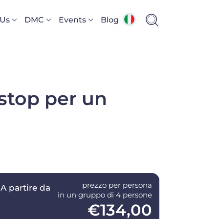
 Us
DMC
Events
Blog
 stop per un
prezzo per persona
A partire da
in un gruppo di 4 persone
€134,00