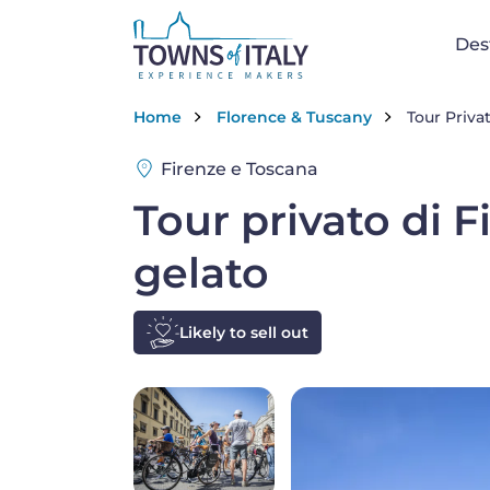
Salta al contenuto principale
Na
Des
Briciole di pane
Home
Florence & Tuscany
Tour Privat
Firenze e Toscana
Tour privato di F
gelato
Likely to sell out