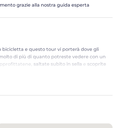
imento grazie alla nostra guida esperta
 bicicletta e questo tour vi porterà dove gli
molto di più di quanto potreste vedere con un
approfittatene,
saltate subito in sella
e
scoprite
TICI A FIRENZE
re se si ha poco tempo a disposizione a Firenze,
 vedere, ma se ci fosse un modo per non dover
, eccolo: un
tour privato in bicicletta di Firenze
.