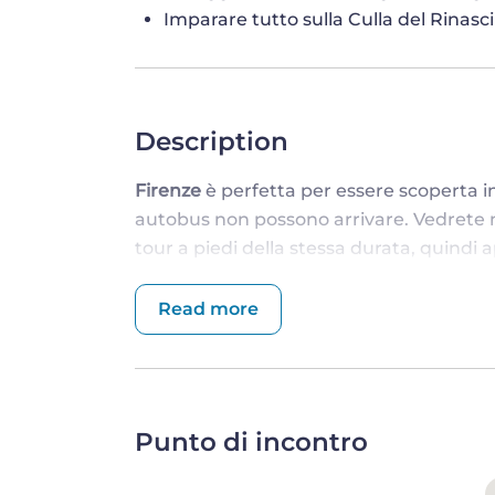
Imparare tutto sulla Culla del Rinasc
Description
Firenze
è perfetta per essere scoperta in
autobus non possono arrivare. Vedrete 
tour a piedi della stessa durata, quindi 
Firenze
su due ruote!
Read more
FUORI DAI SOLITI PERCORSI TURIS
Può essere difficile decidere cosa visita
Punto di incontro
perché c'è semplicemente così tanto da
prendere questa difficile decisione? Beh