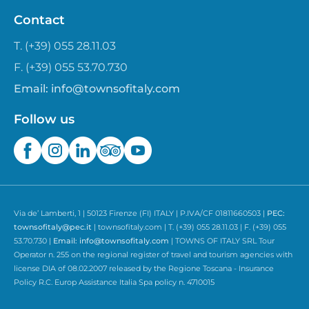
Contact
T. (+39) 055 28.11.03
F. (+39) 055 53.70.730
Email:
info@townsofitaly.com
Follow us
Via de’ Lamberti, 1 | 50123 Firenze (FI) ITALY | P.IVA/CF 01811660503 |
PEC:
townsofitaly@pec.it
| townsofitaly.com | T. (+39) 055 28.11.03 | F. (+39) 055
53.70.730 |
Email:
info@townsofitaly.com
| TOWNS OF ITALY SRL Tour
Operator n. 255 on the regional register of travel and tourism agencies with
license DIA of 08.02.2007 released by the Regione Toscana - Insurance
Policy R.C. Europ Assistance Italia Spa policy n. 4710015