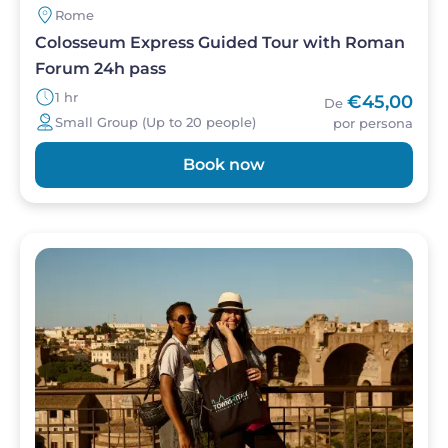
Rome
Colosseum Express Guided Tour with Roman
Forum 24h pass
1 hr
€45,00
De
Small Group (Up to 20 people)
por persona
Book now
Imagen