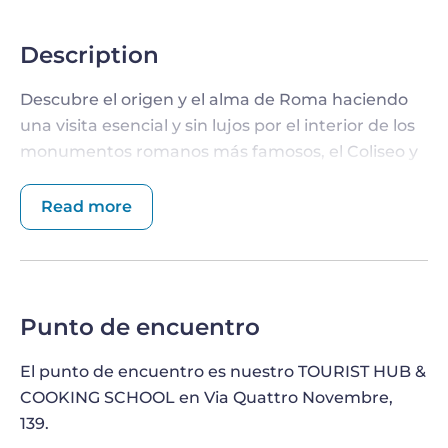
Description
Descubre el origen y el alma de Roma haciendo
una visita esencial y sin lujos por el interior de los
monumentos romanos más famosos, el Coliseo y
su Arena, con la experiencia de nuestro guía
autorizado de historia del arte y la comodidad de
Read more
un tour en grupo reducido.
SÁLTATE LAS COLAS Y VISITA EL COLISEO
CON UN GUÍA
Punto de encuentro
Reúnete con nuestro guía
para acceder al interior
de la arena más antigua, mejor conservada y mas
El punto de encuentro es nuestro TOURIST HUB &
fotografiada del mundo. Nuestro guía experto en
COOKING SCHOOL en Via Quattro Novembre,
historia te dará una introducción de la Historia del
139.
Coliseo junto con anécdotas y conocimientos