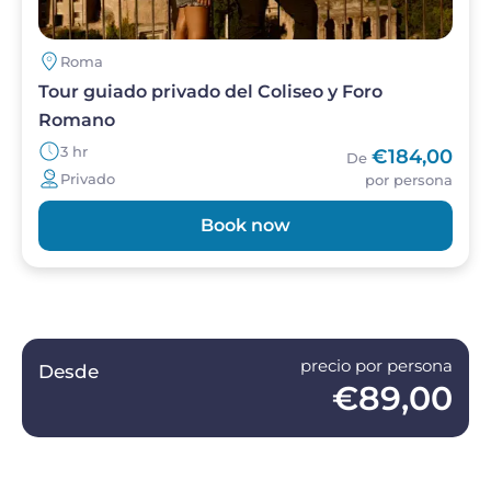
Roma
Tour guiado privado del Coliseo y Foro
Romano
3 hr
€184,00
De
Privado
por persona
Book now
precio por persona
Desde
€89,00