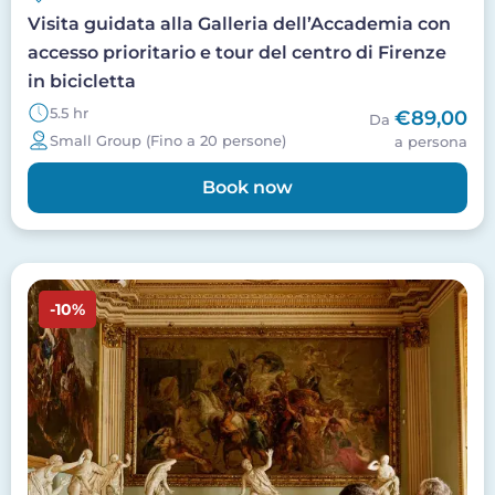
Visita guidata alla Galleria dell’Accademia con
accesso prioritario e tour del centro di Firenze
in bicicletta
5.5 hr
€89,00
Da
Small Group (Fino a 20 persone)
a persona
Book now
Image
-10%