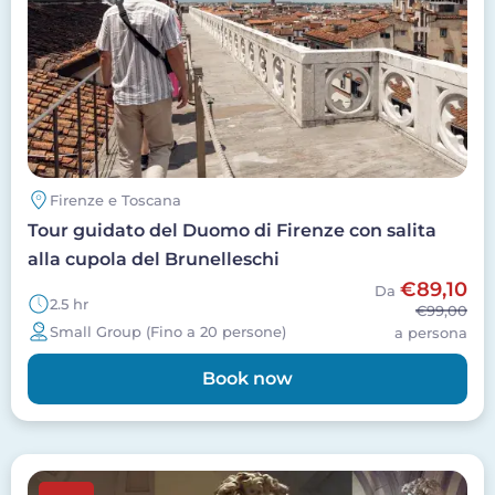
Firenze e Toscana
Tour guidato del Duomo di Firenze con salita
alla cupola del Brunelleschi
€89,10
Da
2.5 hr
€99,00
Small Group (Fino a 20 persone)
a persona
Book now
Image