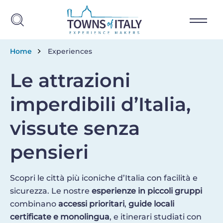
Salta al contenuto principale
Briciole di pane
Home
Experiences
Le attrazioni
imperdibili d’Italia,
vissute senza
pensieri
Scopri le città più iconiche d’Italia con facilità e
sicurezza. Le nostre
esperienze in piccoli gruppi
combinano
accessi prioritari
,
guide locali
certificate e monolingua
, e itinerari studiati con