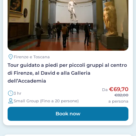
Firenze e Toscana
Tour guidato a piedi per piccoli gruppi al centro
di Firenze, al David e alla Galleria
dell’Accademia
€69,70
Da
3 hr
€82,00
Small Group (Fino a 20 persone)
a persona
Book now