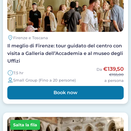
Firenze e Toscana
Il meglio di Firenze: tour guidato del centro con
visita a Galleria dell’Accademia e al museo degli
Uffizi
€139,50
Da
7.5 hr
€155,00
Small Group (Fino a 20 persone)
a persona
Book now
Image
Salta la fila