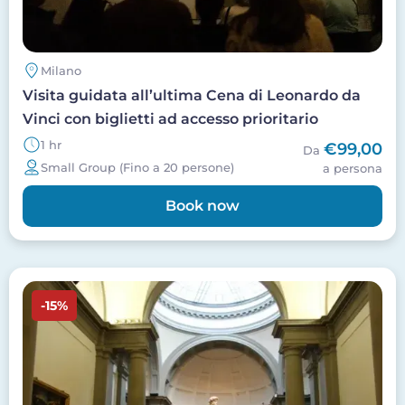
Milano
Visita guidata all’ultima Cena di Leonardo da
Vinci con biglietti ad accesso prioritario
1 hr
€99,00
Da
Small Group (Fino a 20 persone)
a persona
Book now
Image
-15%