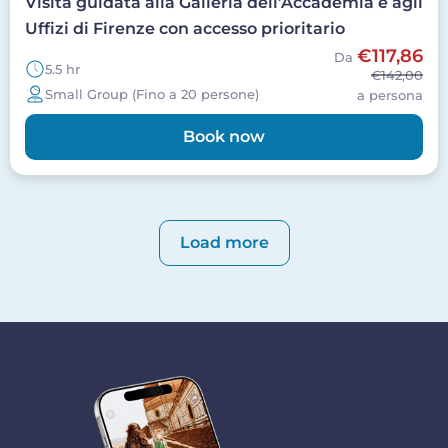
Visita guidata alla Galleria dell’Accademia e agli
Uffizi di Firenze con accesso prioritario
€117,86
Da
5.5 hr
€142,00
Small Group (Fino a 20 persone)
a persona
Book now
Paginazione
Load more