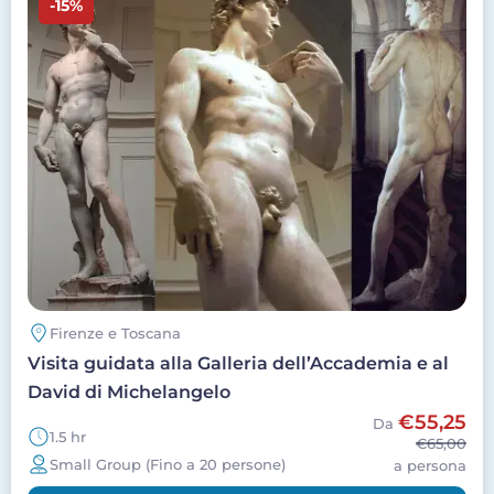
-15%
Firenze e Toscana
Visita guidata alla Galleria dell’Accademia e al
David di Michelangelo
€55,25
Da
1.5 hr
€65,00
Small Group (Fino a 20 persone)
a persona