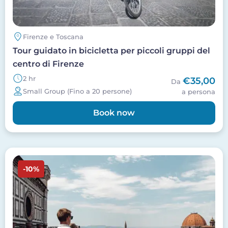
Firenze e Toscana
Tour guidato in bicicletta per piccoli gruppi del
centro di Firenze
2 hr
€35,00
Da
Small Group (Fino a 20 persone)
a persona
Book now
Image
-10%