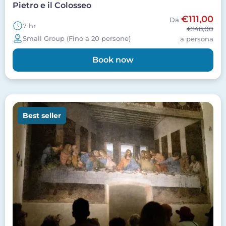
Pietro e il Colosseo
€111,00
Da
7 hr
€148,00
Small Group (Fino a 20 persone)
a persona
Book now
Image
Best seller