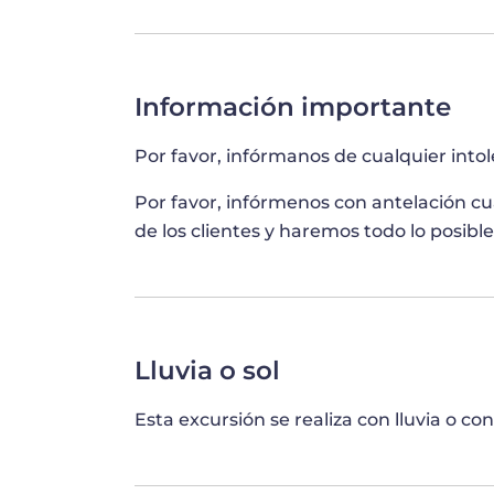
artistas mundialmente famosos como Titi
VE TRAS LAS BAMBALINAS EN TU
Información importante
Visitarás el patio y después las áreas no
Ducal. Admira los salones de baile, el Gr
Por favor, infórmanos de cualquier intol
que cuenta con una asombrosa colección
mencionados anteriormente. Para compl
Por favor, infórmenos con antelación cu
de admirar el mundialmente famoso Puen
de los clientes y haremos todo lo posib
esconde el origen de su nombre. ¡Esta e
historia de dos de los monumentos polít
Lluvia o sol
Esta excursión se realiza con lluvia o con 