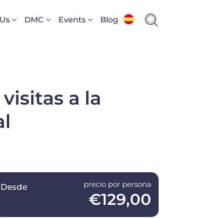
 Us
DMC
Events
Blog
isitas a la
al
precio por persona
Desde
€129,00