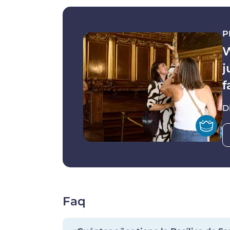
P
W
j
f
D
Faq