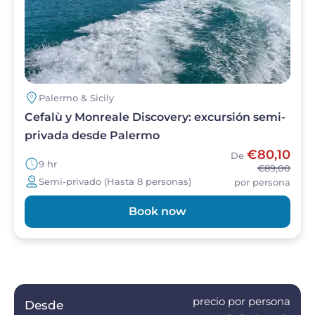
Palermo & Sicily
Cefalù y Monreale Discovery: excursión semi-
privada desde Palermo
€80,10
De
9 hr
€89,00
Semi-privado (Hasta 8 personas)
por persona
Book now
precio por persona
Desde