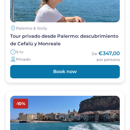
Palermo & Sicily
Tour privado desde Palermo: descubrimiento
de Cefalù y Monreale
9 hr
€347,00
De
Privado
por persona
Book now
Imagen
-10%