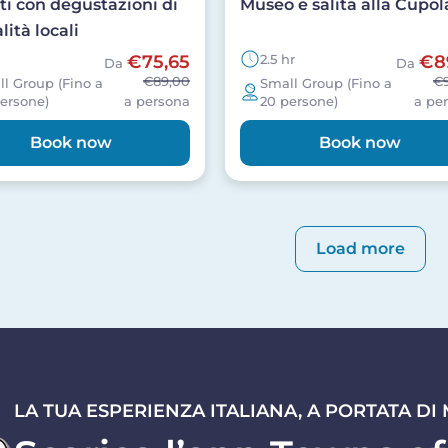
ti con degustazioni di
Museo e salita alla Cupol
lità locali
€75,65
2.5 hr
€8
Da
Da
€89,00
€
l Group (Fino a
Small Group (Fino a
ersone)
a persona
20 persone)
a pe
Book now
Book now
inazione
Load more
LA TUA ESPERIENZA ITALIANA, A PORTATA DI