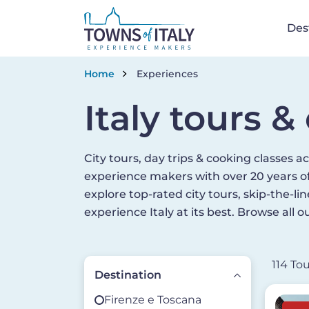
Na
Des
Salta al contenuto principale
Briciole di pane
Home
Experiences
Italy tours 
City tours, day trips & cooking classes ac
experience makers with over 20 years of
explore top-rated city tours, skip-the-l
experience Italy at its best. Browse all 
114 To
Destination
Firenze e Toscana
Image