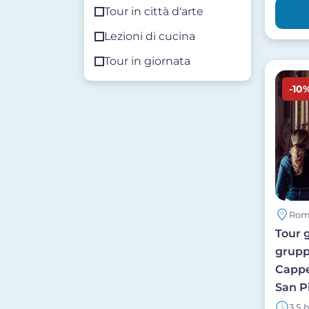
Tour in città d'arte
Lezioni di cucina
Tour in giornata
Image
-10
Ro
Tour 
grupp
Cappel
San P
3.5 