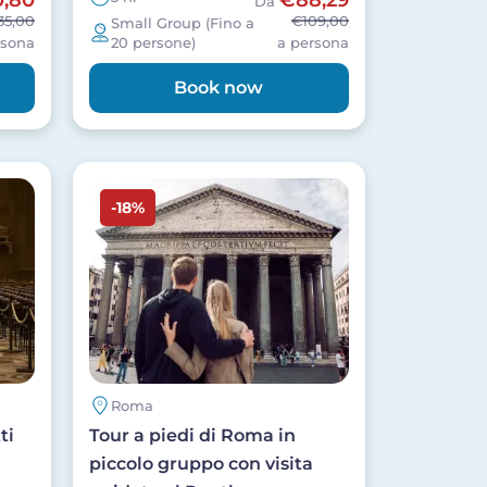
Da
35,00
€109,00
Small Group (Fino a
rsona
20 persone)
a persona
Book now
Image
-18%
Roma
ti
Tour a piedi di Roma in
piccolo gruppo con visita