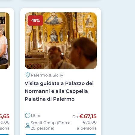
Image
-15%
Palermo & Sicily
Visita guidata a Palazzo dei
Normanni e alla Cappella
Palatina di Palermo
6,65
1.5 hr
€67,15
Da
49,00
€79,00
Small Group (Fino a
rsona
20 persone)
a persona