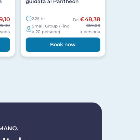
a
guidata al Pantheon
9,10
2.25 hr
€48,38
Da
99,00
€59,00
Small Group (Fino
rsona
a 20 persone)
a persona
Book now
 MANO.