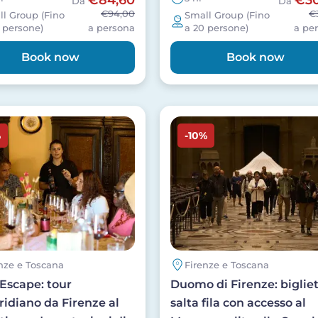
Da
Da
€94,00
€
l Group (Fino
Small Group (Fino
 persone)
a persona
a 20 persone)
a pe
Book now
Book now
Image
%
-10%
nze e Toscana
Firenze e Toscana
Escape: tour
Duomo di Firenze: bigliet
idiano da Firenze al
salta fila con accesso al