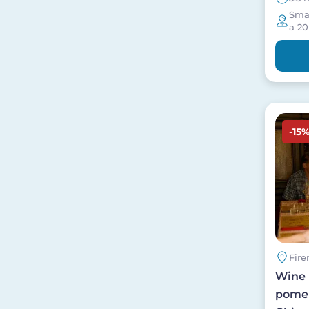
Smal
a 20
Image
-15
Fire
Wine 
pomer