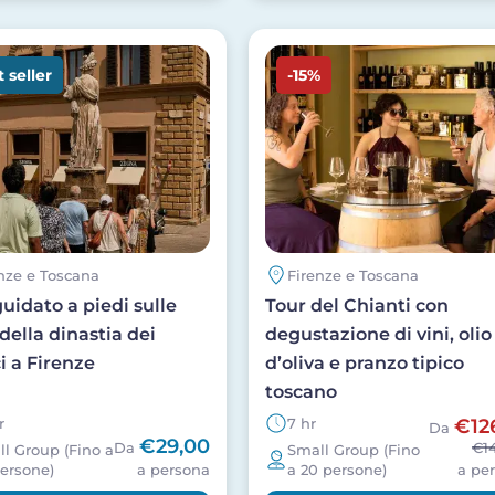
Image
 seller
-15%
nze e Toscana
Firenze e Toscana
uidato a piedi sulle
Tour del Chianti con
della dinastia dei
degustazione di vini, olio
i a Firenze
d’oliva e pranzo tipico
toscano
r
7 hr
€12
Da
€29,00
Da
€1
l Group (Fino a
Small Group (Fino
ersone)
a persona
a 20 persone)
a pe