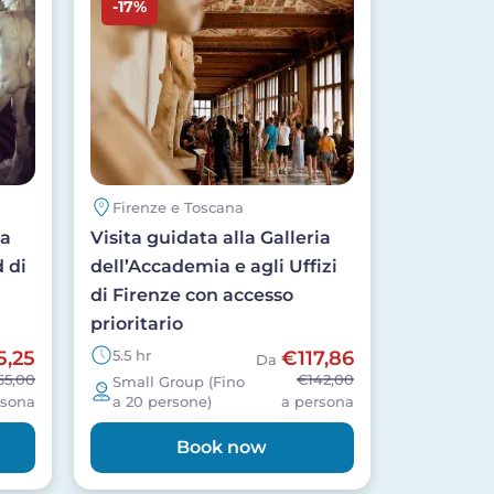
-17%
Firenze e Toscana
ia
Visita guidata alla Galleria
 di
dell’Accademia e agli Uffizi
di Firenze con accesso
prioritario
5,25
5.5 hr
€117,86
Da
65,00
€142,00
Small Group (Fino
rsona
a 20 persone)
a persona
Book now