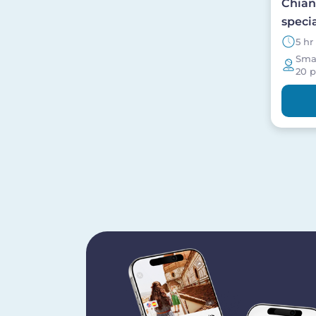
Chian
specia
5 hr
Smal
20 p
Pag