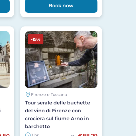
Book now
Image
-19%
Firenze e Toscana
Tour serale delle buchette
i
del vino di Firenze con
crociera sul fiume Arno in
barchetto
,80
3 hr
€88,29