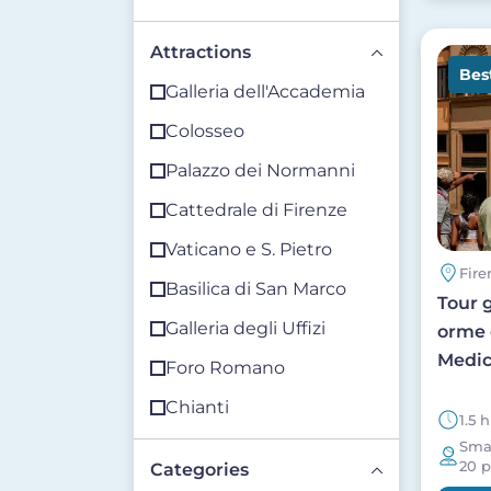
Attractions
Image
Best
Galleria dell'Accademia
Colosseo
Palazzo dei Normanni
Cattedrale di Firenze
Vaticano e S. Pietro
Fire
Basilica di San Marco
Tour g
Galleria degli Uffizi
orme 
Medic
Foro Romano
Chianti
1.5 h
Smal
20 p
Categories