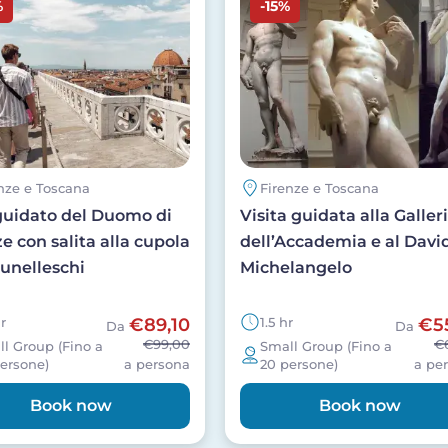
%
-15%
nze e Toscana
Firenze e Toscana
guidato del Duomo di
Visita guidata alla Galler
e con salita alla cupola
dell’Accademia e al David
runelleschi
Michelangelo
hr
€89,10
1.5 hr
€5
Da
Da
€99,00
€
l Group (Fino a
Small Group (Fino a
ersone)
a persona
20 persone)
a pe
Book now
Book now