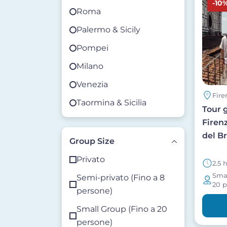
-10
Roma
Palermo & Sicily
Pompei
Milano
Venezia
Fire
Taormina & Sicilia
Tour 
Firenz
del B
Group Size
Privato
2.5 
Smal
Semi-privato (Fino a 8
20 p
persone)
Small Group (Fino a 20
persone)