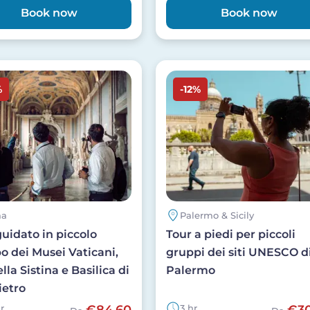
Book now
Book now
Image
%
-12%
ma
Palermo & Sicily
guidato in piccolo
Tour a piedi per piccoli
o dei Musei Vaticani,
gruppi dei siti UNESCO d
la Sistina e Basilica di
Palermo
ietro
hr
€84,60
3 hr
€30