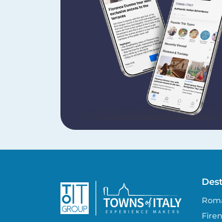
Dest
Rom
Fire