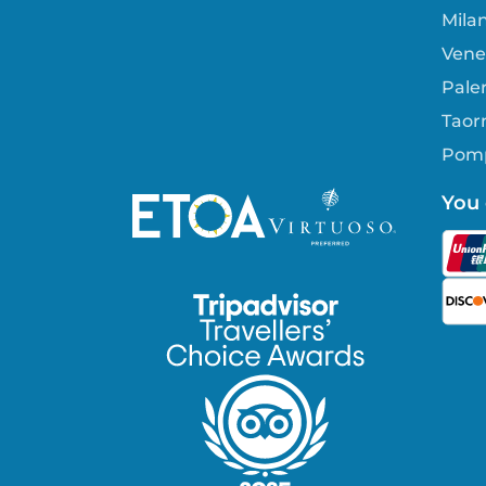
Mila
Vene
Paler
Taorm
Pomp
You 