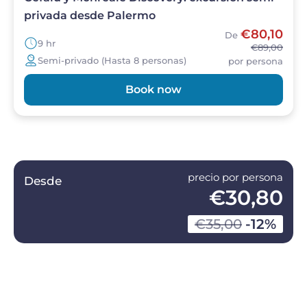
privada desde Palermo
€80,10
De
9 hr
€89,00
Semi-privado (Hasta 8 personas)
por persona
Book now
precio por persona
Desde
€30,80
€35,00
-12%