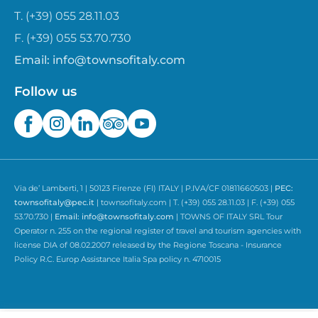
T. (+39) 055 28.11.03
F. (+39) 055 53.70.730
Email:
info@townsofitaly.com
Follow us
Via de’ Lamberti, 1 | 50123 Firenze (FI) ITALY | P.IVA/CF 01811660503 |
PEC:
townsofitaly@pec.it
| townsofitaly.com | T. (+39) 055 28.11.03 | F. (+39) 055
53.70.730 |
Email:
info@townsofitaly.com
| TOWNS OF ITALY SRL Tour
Operator n. 255 on the regional register of travel and tourism agencies with
license DIA of 08.02.2007 released by the Regione Toscana - Insurance
Policy R.C. Europ Assistance Italia Spa policy n. 4710015