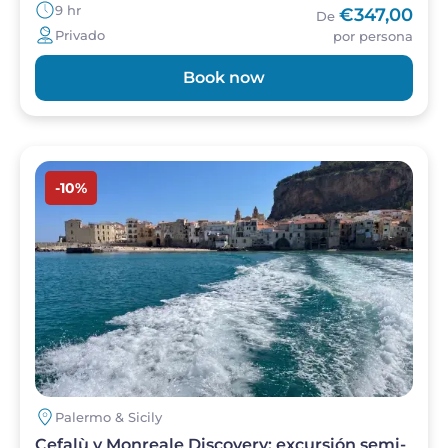
9 hr
€347,00
De
Privado
por persona
Book now
Imagen
-10%
Palermo & Sicily
Cefalù y Monreale Discovery: excursión semi-