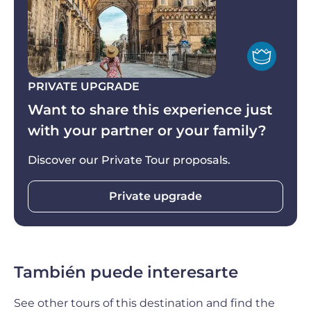
estratificación de estilos, desde el musulmán
hasta el normando y la reconversión cristiana. Por
si esto no fuera poco, para que completes tu
experiencia siciliana, tendrás incluida otra parada
sustancial para degustar un sabroso
cannolo
PRIVATE UPGRADE
siciliano en una tienda típica local.
Want to share this experience just
with your partner or your family?
Discover our Private Tour proposals.
Private upgrade
También puede interesarte
See other tours of this destination and find the