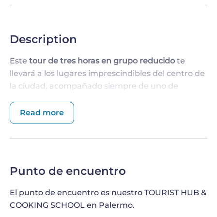
Description
Este
tour de tres horas en grupo reducido
te
llevará a los lugares imprescindibles del centro de
la ciudad, acompañado siempre de uno de
nuestros expertos guías locales.
Read more
TOUR A PIE POR LOS SITIOS DE LA UNESCO
DE PALERMO
Comenzaremos el tour conociendo la
arquitectura de estilo barroco y normando-árabe
Punto de encuentro
y podremos ver algunos lugares como la
Plaza de
la Vergüenza
, llamada por los lugareños
Piazza
El punto de encuentro es nuestro TOURIST HUB &
Pretoria
. La enorme fuente que se puede admirar
COOKING SCHOOL en Palermo.
en esta plaza es asombrosa, y es también la razón