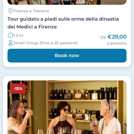
Firenze e Toscana
Tour guidato a piedi sulle orme della dinastia
dei Medici a Firenze
1.5 hr
€29,00
Da
Small Group (Fino a 20 persone)
a persona
Book now
Image
-15%