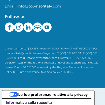
Email:
info@townsofitaly.com
Follow us
Via de’ Lamberti, 1 | 50123 Firenze (FI) ITALY | P.IVA/CF 01811660503 |
PEC:
townsofitaly@pec.it
| townsofitaly.com | T. (+39) 055 28.11.03 | F. (+39) 055
53.70.730 |
Email:
info@townsofitaly.com
| TOWNS OF ITALY SRL Tour
Operator n. 255 on the regional register of travel and tourism agencies with
license DIA of 08.02.2007 released by the Regione Toscana - Insurance
Policy R.C. Europ Assistance Italia Spa policy n. 4710015
Le tue preferenze relative alla privacy
Informativa sulla raccolta