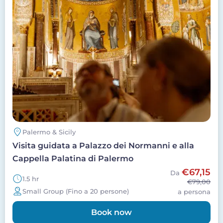
Palermo & Sicily
Visita guidata a Palazzo dei Normanni e alla
Cappella Palatina di Palermo
€67,15
Da
1.5 hr
€79,00
Small Group (Fino a 20 persone)
a persona
Book now