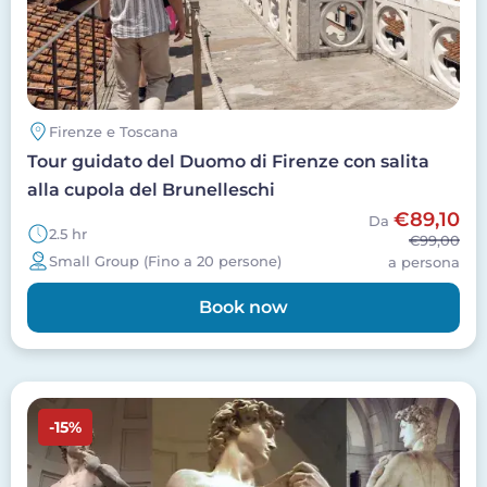
Firenze e Toscana
Tour guidato del Duomo di Firenze con salita
alla cupola del Brunelleschi
€89,10
Da
2.5 hr
€99,00
Small Group (Fino a 20 persone)
a persona
Book now
Image
-15%