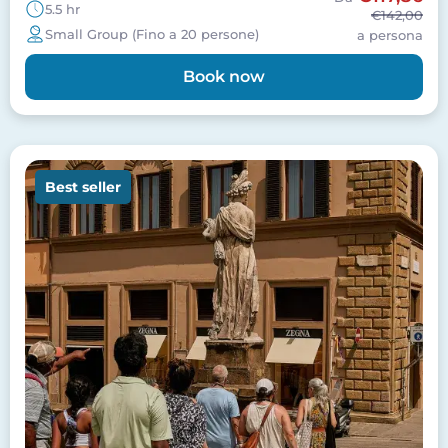
5.5 hr
€142,00
Small Group (Fino a 20 persone)
a persona
Book now
Image
Best seller