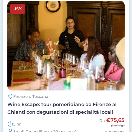
Image
-15%
Firenze e Toscana
Wine Escape: tour pomeridiano da Firenze al
Chianti con degustazioni di specialità locali
€75,65
Da
5 hr
€89,00
Small Group (Fino a 20 persone)
a persona