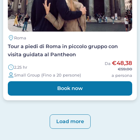
Roma
Tour a piedi di Roma in piccolo gruppo con
visita guidata al Pantheon
€48,38
Da
2.25 hr
€59,00
Small Group (Fino a 20 persone)
a persona
Book now
Paginazione
Load more