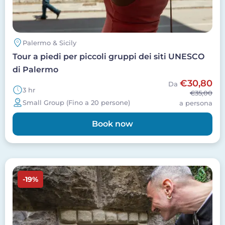
Palermo & Sicily
Tour a piedi per piccoli gruppi dei siti UNESCO
di Palermo
€30,80
Da
3 hr
€35,00
Small Group (Fino a 20 persone)
a persona
Book now
Image
-19%