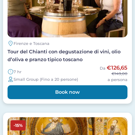
Firenze e Toscana
Tour del Chianti con degustazione di vini, olio
d’oliva e pranzo tipico toscano
€126,65
Da
7 hr
€149,00
Small Group (Fino a 20 persone)
a persona
Book now
Image
-15%