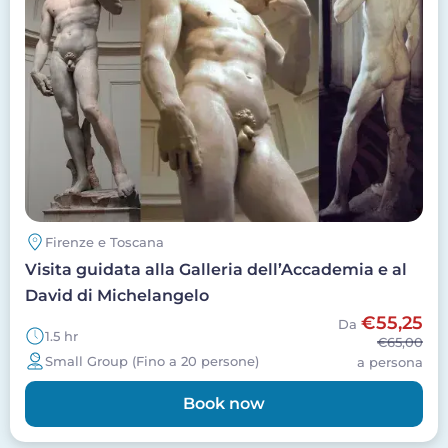
Firenze e Toscana
Visita guidata alla Galleria dell’Accademia e al
David di Michelangelo
€55,25
Da
1.5 hr
€65,00
Small Group (Fino a 20 persone)
a persona
Book now