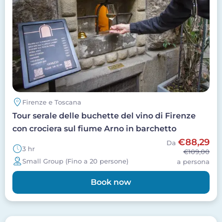
Firenze e Toscana
Tour serale delle buchette del vino di Firenze
con crociera sul fiume Arno in barchetto
€88,29
Da
3 hr
€109,00
Small Group (Fino a 20 persone)
a persona
Book now