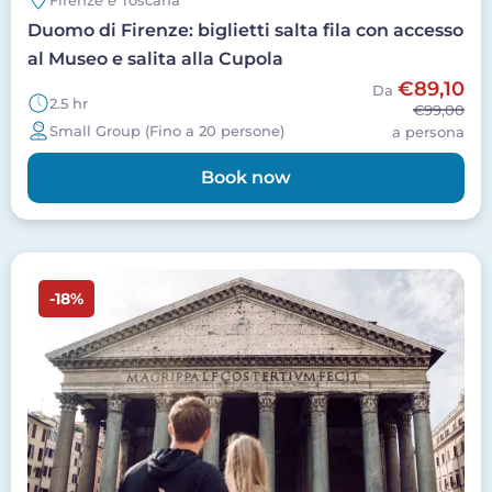
Duomo di Firenze: biglietti salta fila con accesso
al Museo e salita alla Cupola
€89,10
Da
2.5 hr
€99,00
Small Group (Fino a 20 persone)
a persona
Book now
Image
-18%