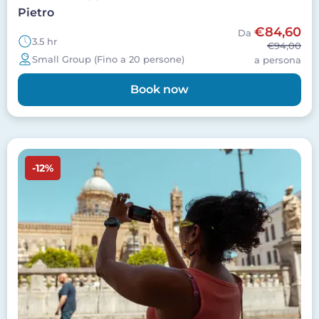
Pietro
€84,60
Da
3.5 hr
€94,00
Small Group (Fino a 20 persone)
a persona
Book now
Image
-12%