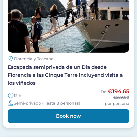
Florencia y Toscana
Escapada semiprivada de un Día desde
Florencia a las Cinque Terre incluyend visita a
los viñedos
€194,65
De
12 hr
€229,00
Semi-privado (Hasta 8 personas)
por persona
Book now