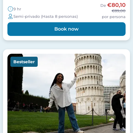
€80,10
De
9 hr
€89,00
Semi-privado (Hasta 8 personas)
por persona
Book now
Imagen
Bestseller