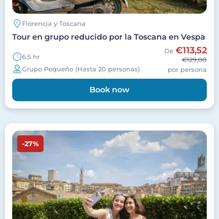
Florencia y Toscana
Tour en grupo reducido por la Toscana en Vespa
€113,52
De
6.5 hr
€129,00
Grupo Pequeño (Hasta 20 personas)
por persona
Book now
Imagen
-27%