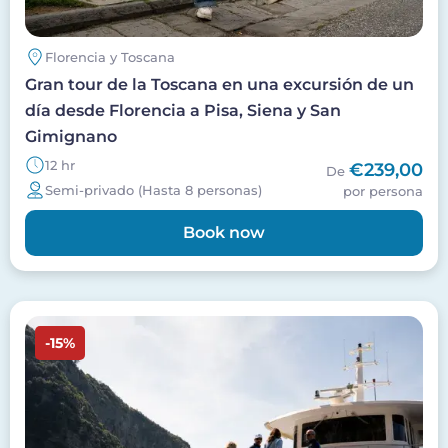
Florencia y Toscana
Gran tour de la Toscana en una excursión de un
día desde Florencia a Pisa, Siena y San
Gimignano
12 hr
€239,00
De
Semi-privado (Hasta 8 personas)
por persona
Book now
Imagen
-15%