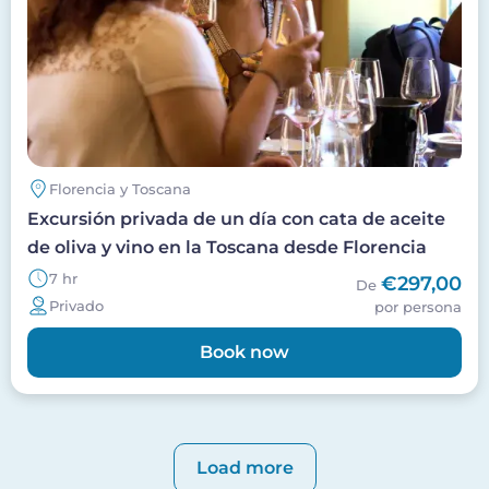
Florencia y Toscana
Excursión privada de un día con cata de aceite
de oliva y vino en la Toscana desde Florencia
7 hr
€297,00
De
Privado
por persona
Book now
Pagination
Load more