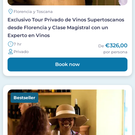
Florencia y Toscana
Exclusivo Tour Privado de Vinos Supertoscanos
desde Florencia y Clase Magistral con un
Experto en Vinos
7 hr
€326,00
De
Privado
por persona
Book now
Imagen
Bestseller