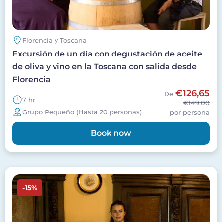
Florencia y Toscana
Excursión de un día con degustación de aceite
de oliva y vino en la Toscana con salida desde
Florencia
€126,65
De
7 hr
€149,00
Grupo Pequeño (Hasta 20 personas)
por persona
Book now
Imagen
-15%