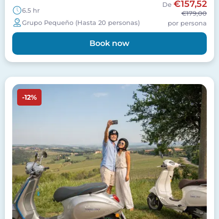
€157,52
De
6.5 hr
€179,00
Grupo Pequeño (Hasta 20 personas)
por persona
Book now
Imagen
-12%