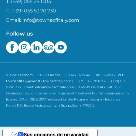
T. (+39) 055 28.11.03
F. (+39) 055 53.70.730
Email:
info@townsofitaly.com
Follow us
Via de’ Lamberti, 1 | 50123 Firenze (FI) ITALY | P.IVA/CF 01811660503 |
PEC:
townsofitaly@pec.it
| townsofitaly.com | T. (+39) 055 28.11.03 | F. (+39) 055
53.70.730 |
Email:
info@townsofitaly.com
| TOWNS OF ITALY SRL Tour
Operator n. 255 on the regional register of travel and tourism agencies with
license DIA of 08.02.2007 released by the Regione Toscana - Insurance
Policy R.C. Europ Assistance Italia Spa policy n. 4710015
Sus opciones de privacidad