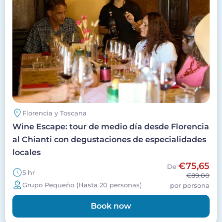
Florencia y Toscana
Wine Escape: tour de medio día desde Florencia
al Chianti con degustaciones de especialidades
locales
€75,65
De
5 hr
€89,00
Grupo Pequeño (Hasta 20 personas)
por persona
Book now