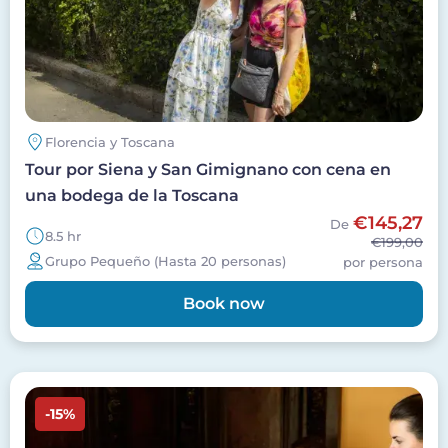
Florencia y Toscana
Tour por Siena y San Gimignano con cena en
una bodega de la Toscana
€145,27
De
8.5 hr
€199,00
Grupo Pequeño (Hasta 20 personas)
por persona
Book now
Imagen
-15%